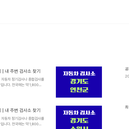
공
| 내 주변 검사소 찾기
20
찾기 자동차 정기검사나 종합검사를
니다. 전국에는 약 1,800여
이 운영하는 공공검사소와 민간
전공단 공공검사소공단에서 직접
제공합니다. 전국 주요 도시마다
최
절차와 요금높은 신뢰도와 전문성
최
| 내 주변 검사소 찾기
근
영으로 대기시간 단축민간 지정 검
글
 서비스가 다양합니다. 정비와
찾기 자동차 정기검사나 종합검사를
과
니다. 전국에는 약 1,800여
인