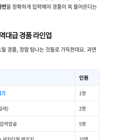
사번
을 정확하게 입력해야 경품이 쏙 들어온다는
월 역대급 경품 라인업
월 경품, 정말 탐나는 것들로 가득한데요. 과연
인원
척기
1명
걸레)
2명
전기압력밥솥
5명
ries 세차타월 패키지
10명