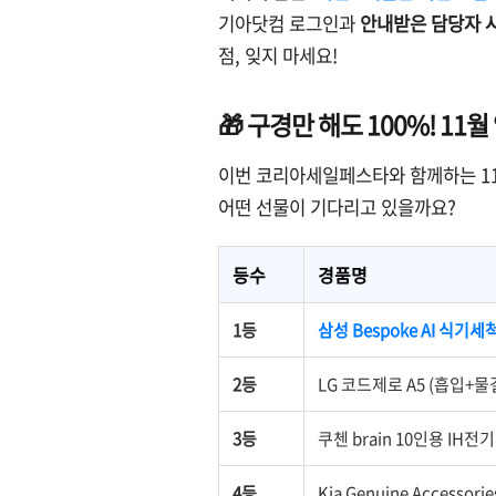
기아닷컴 로그인과
안내받은 담당자 
점, 잊지 마세요!
🎁 구경만 해도 100%! 11
이번 코리아세일페스타와 함께하는 11
어떤 선물이 기다리고 있을까요?
등수
경품명
1등
삼성 Bespoke AI 식기세
2등
LG 코드제로 A5 (흡입+물
3등
쿠첸 brain 10인용 IH
4등
Kia Genuine Accesso