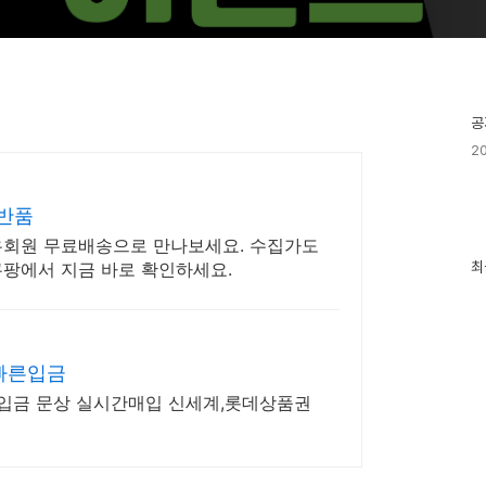
공
20
료반품
우회원 무료배송으로 만나보세요. 수집가도
최
쿠팡에서 지금 바로 확인하세요.
최
근
글
과
인
기
글
 빠른입금
입금 문상 실시간매입 신세계,롯데상품권