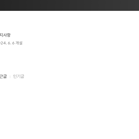
지사항
24. 6. 6 개설
근글
인기글