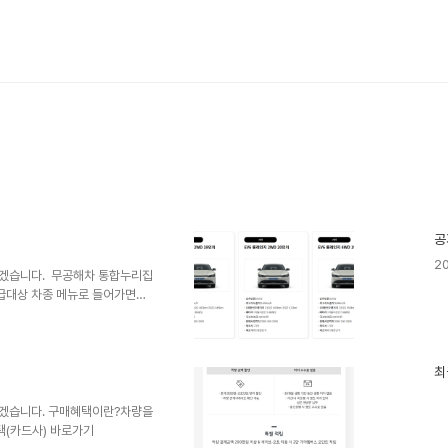
공
20
보겠습니다. 무공해차 통합누리집
지급대상 차종 메뉴로 들어가면내
 최대 680만원 이상의 지원급
최
최
근
글
보겠습니다. 구매혜택이란?차량을
과
택(카드사) 바로가기
인