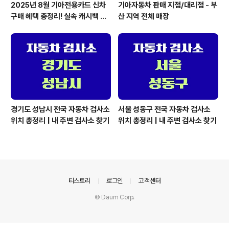
2025년 8월 기아전용카드 신차
기아자동차 판매 지점/대리점 - 부
구매 혜택 총정리! 실속 캐시백 &
산 지역 전체 매장
무이자할부까지
경기도 성남시 전국 자동차 검사소
서울 성동구 전국 자동차 검사소
위치 총정리 | 내 주변 검사소 찾기
위치 총정리 | 내 주변 검사소 찾기
의안내
티스토리
로그인
고객센터
© Daum Corp.