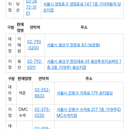
02-26
지
당
서울시 영등포구 영등포로 147 1층 기아자동차 당
72-31
점
산
산지점
01
판매
구분
연락처
주소
점명
대
이
02-790
리
태
서울시 용산구 장문로 83 (보광동)
-5200
점
원
지
용
02-792-
서울시 용산구 한강대로 69 용산푸르지오써밋 1
점
산
0011
층,3층 기아(주) 용산지점
구분
판매점명
연락처
주소
대
02-352-
리
역촌
서울시 은평구 가좌로 179 성지빌딩
8833
점
지
DMC
02-375-
서울시 은평구 수색로 217 1층 기아(주)D
점
수색
0235
MC수색지점
대
02-309-