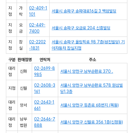
지
가
02-409-1
서울시 송파구 송파대로16길 3 백암빌딩
점
락
101
지
오
02-449-
서울시 송파구 오금로 204 신흥빌딩
점
금
7400
지
잠
02-2202
서울시 송파구 올림픽로 98 7층(성진빌딩) 기
점
실
-1831
아자동차 잠실지점
구분
판매점명
연락처
주소
대리
02-2699-8
신화
서울시 양천구 남부순환로 370 .
점
985
02-2608-3
서울시 양천구 남부순환로 578 원삼빌
지점
신월
161
딩1,3층
대리
02-2643-1
양서
서울시 양천구 등촌로 68번지 (목동)
점
661
대리
남부
02-2646-7
서울시 양천구 신월로 356 1층(신정동)
점
법원
888