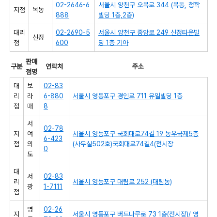
02-2646-6
서울시 양천구 오목로 344 (목동, 청학
지점
목동
888
빌딩 1층,2층)
대리
02-2690-5
서울시 양천구 중앙로 249 신정타운빌
신정
점
600
딩 1층 기아
판매
구분
연락처
주소
점명
대
보
02-83
리
라
6-880
서울시 영등포구 경인로 711 유일빌딩 1층
점
매
8
서
02-78
지
여
서울시 영등포구 국회대로74길 19 동우국제5층
6-423
점
의
(사무실502호)국회대로74길4(전시장
0
도
대
서
02-83
리
서울시 영등포구 대림로 252 (대림동)
광
1-7111
점
영
02-26
지
서울시 영등포구 버드나루로 73 1층(전시장)/ 영