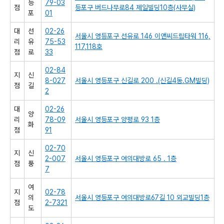
등
79-03
점
등포구 버드나무로84 제일빌딩10층(사무실)
포
01
대
선
02-26
서울시 영등포구 선유로 146 이앤씨드림타워 116,
리
유
75-53
117,118호
점
로
33
02-84
지
신
8-027
서울시 영등포구 신길로 200 .(신길4동.GM빌딩)
점
길
2
대
02-26
양
리
78-09
서울시 영등포구 양평로 93 1층
화
점
91
02-70
지
신
2-007
서울시 영등포구 여의대방로 65 . 1층
점
풍
7
여
지
02-78
의
서울시 영등포구 여의대방로67길 10 외교빌딩1층
점
2-7321
도