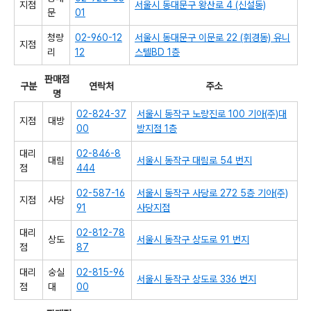
지점
서울시 동대문구 왕산로 4 (신설동)
문
01
청량
02-960-12
서울시 동대문구 이문로 22 (휘경동) 유니
지점
리
12
스텔BD 1층
판매점
구분
연락처
주소
명
02-824-37
서울시 동작구 노량진로 100 기아(주)대
지점
대방
00
방지점 1층
대리
02-846-8
대림
서울시 동작구 대림로 54 번지
점
444
02-587-16
서울시 동작구 사당로 272 5층 기아(주)
지점
사당
91
사당지점
대리
02-812-78
상도
서울시 동작구 상도로 91 번지
점
87
대리
숭실
02-815-96
서울시 동작구 상도로 336 번지
점
대
00