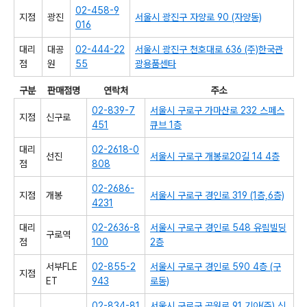
02-458-9
지점
광진
서울시 광진구 자양로 90 (자양동)
016
대리
대공
02-444-22
서울시 광진구 천호대로 636 (주)한국관
점
원
55
광용품센타
구분
판매점명
연락처
주소
02-839-7
서울시 구로구 가마산로 232 스페스
지점
신구로
451
큐브 1층
대리
02-2618-0
선진
서울시 구로구 개봉로20길 14 4층
점
808
02-2686-
지점
개봉
서울시 구로구 경인로 319 (1층,6층)
4231
대리
02-2636-8
서울시 구로구 경인로 548 유림빌딩
구로역
점
100
2층
서부FLE
02-855-2
서울시 구로구 경인로 590 4층 (구
지점
ET
943
로동)
02-834-81
서울시 구로구 공원로 91 기아(주) 신