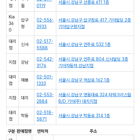
서울시 강남구 선릉로 611 1층
점
들
0119
Kia
압구
02-556-
서울시 강남구 압구정로 417 기아빌딩 2층
36
정
3933
기아압구정지점
0
대리
02-517-
신사
서울시 강남구 언주로 532 1층
점
5588
02-542-
서울시 강남구 언주로 804 신사빌딩 3층
지점
강남
3176
기아자동차 강남지점
대리
02-501-
매봉
서울시 강남구 역삼로 162 1층
점
1333
02-553-
서울시 강남구 영동대로 324 타워크리스탈
지점
대치
2884
B/D 기아(주) 대치지점
대리
02-518-
학동
서울시 강남구 학동로 314 1층
점
5871
구분
판매점명
연락처
주소