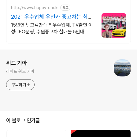
출로 다이렉트 말소까지! 논스톱1분견적
http://www.happy-car.kr
광고
2021 우수업체 우먼카 중고차는 최우
수모범업체에서!
15년연속 고객만족 최우수업체, TV출연 여
성CEO운영, 수원중고차 실매물 5만대
2009~2023년 우수 고객만족 업체 "네티즌
선정 최우수 홈페이지"
로그 정보
위드 기아
라이프 위드 기아
구독하기
이 블로그 인기글