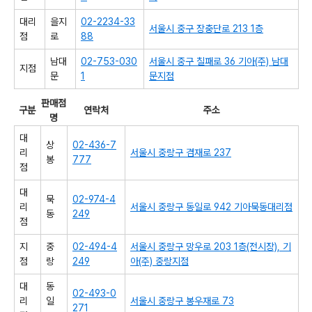
대리
을지
02-2234-33
서울시 중구 장충단로 213 1층
점
로
88
남대
02-753-030
서울시 중구 칠패로 36 기아(주) 남대
지점
문
1
문지점
판매점
구분
연락처
주소
명
대
상
02-436-7
리
서울시 중랑구 겸재로 237
봉
777
점
대
묵
02-974-4
리
서울시 중랑구 동일로 942 기아묵동대리점
동
249
점
지
중
02-494-4
서울시 중랑구 망우로 203 1층(전시장), 기
점
랑
249
아(주) 중랑지점
대
동
02-493-0
리
일
서울시 중랑구 봉우재로 73
271