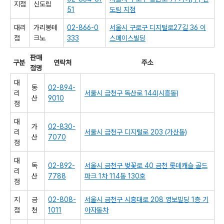
지점
신도림
51
도림 지점
대리
가리봉테
02-866-0
서울시 구로구 디지털로27길 36 이
점
크노
333
스페이스빌딩
판매
구분
연락처
주소
점명
대
동
02-894-
리
서울시 금천구 독산로 144(시흥동)
산
9010
점
대
가
02-830-
리
서울시 금천구 디지털로 203 (가산동)
산
7070
점
대
독
02-892-
서울시 금천구 벚꽃로 40 금천 롯데캐슬 골드
리
산
7788
파크 1차 114동 130호
점
지
금
02-808-
서울시 금천구 시흥대로 208 영보빌딩 1층 기
점
천
1011
아자동차