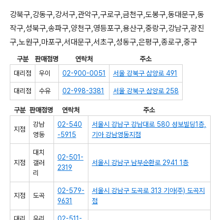
강북구,강동구,강서구,관악구,구로구,금천구,도봉구,동대문구,동
작구,성북구,송파구,양천구,영등포구,용산구,중랑구,강남구,광진
구,노원구,마포구,서대문구,서초구,성동구,은평구,종로구,중구
구분
판매점명
연락처
주소
대리점
우이
02-900-0051
서울 강북구 삼양로 491
대리점
수유
02-998-3381
서울 강북구 삼양로 258
구분
판매점명
연락처
주소
강남
02-540
서울시 강남구 강남대로 580 성보빌딩1층,
지점
영동
-5915
기아 강남영동지점
대치
02-501-
지점
갤러
서울시 강남구 남부순환로 2941 1층
2319
리
02-579-
서울시 강남구 도곡로 313 기아(주) 도곡지
지점
도곡
9631
점
대리
우리
02-511-