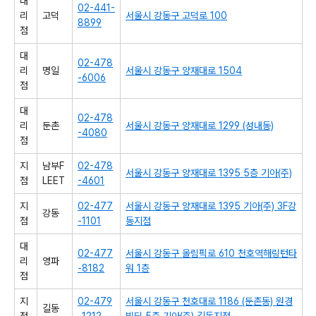
대
02-441-
리
고덕
서울시 강동구 고덕로 100
8899
점
대
02-478
리
명일
서울시 강동구 양재대로 1504
-6006
점
대
02-478
리
둔촌
서울시 강동구 양재대로 1299 (성내동)
-4080
점
지
남부F
02-478
서울시 강동구 양재대로 1395 5층 기아(주)
점
LEET
-4601
지
02-477
서울시 강동구 양재대로 1395 기아(주) 3F강
강동
점
-1101
동지점
대
02-477
서울시 강동구 올림픽로 610 천호역해링턴타
리
영파
-8182
워 1층
점
지
02-479
서울시 강동구 천호대로 1186 (둔촌동) 원경
길동