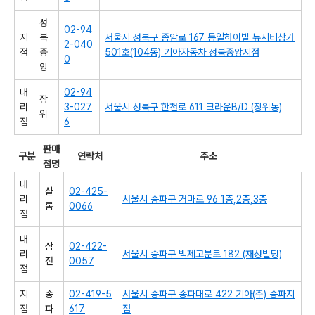
성
02-94
지
북
서울시 성북구 종암로 167 동일하이빌 뉴시티상가
2-040
점
중
501호(104동) 기아자동차 성북중앙지점
0
앙
대
02-94
장
리
3-027
서울시 성북구 한천로 611 크라운B/D (장위동)
위
점
6
판매
구분
연락처
주소
점명
대
샬
02-425-
리
서울시 송파구 거마로 96 1층,2층,3층
롬
0066
점
대
삼
02-422-
리
서울시 송파구 백제고분로 182 (재성빌딩)
전
0057
점
지
송
02-419-5
서울시 송파구 송파대로 422 기아(주) 송파지
점
파
617
점