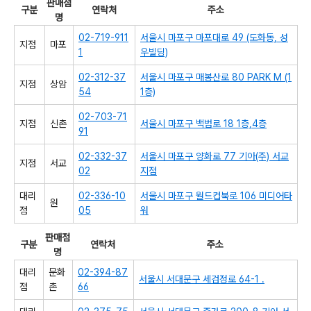
판매점
구분
연락처
주소
명
02-719-911
서울시 마포구 마포대로 49 (도화동, 성
지점
마포
1
우빌딩)
02-312-37
서울시 마포구 매봉산로 80 PARK M (1
지점
상암
54
1층)
02-703-71
지점
신촌
서울시 마포구 백범로 18 1층,4층
91
02-332-37
서울시 마포구 양화로 77 기아(주) 서교
지점
서교
02
지점
대리
02-336-10
서울시 마포구 월드컵북로 106 미디어타
원
점
05
워
판매점
구분
연락처
주소
명
대리
문화
02-394-87
서울시 서대문구 세검정로 64-1 .
점
촌
66