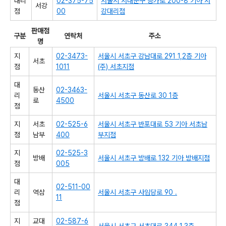
대리
02-375-75
서울시 서대문구 증가로 200-8 기아 서
서강
점
00
강대리점
판매점
구분
연락처
주소
명
지
02-3473-
서울시 서초구 강남대로 291 1,2층 기아
서초
점
1011
(주) 서초지점
대
동산
02-3463-
리
서울시 서초구 동산로 30 1층
로
4500
점
지
서초
02-525-6
서울시 서초구 반포대로 53 기아 서초남
점
남부
400
부지점
지
02-525-3
방배
서울시 서초구 방배로 132 기아 방배지점
점
005
대
02-511-00
리
역삼
서울시 서초구 사임당로 90 .
11
점
지
교대
02-587-6