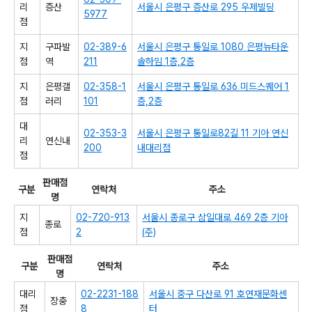
리
증산
서울시 은평구 증산로 295 우제빌딩
5977
점
지
구파발
02-389-6
서울시 은평구 통일로 1080 은평뉴타운
점
역
211
솔하임 1층,2층
지
은평갤
02-358-1
서울시 은평구 통일로 636 미드스퀘어 1
점
러리
101
층,2층
대
02-353-3
서울시 은평구 통일로82길 11 기아 연신
리
연신내
200
내대리점
점
판매점
구분
연락처
주소
명
지
02-720-913
서울시 종로구 삼일대로 469 2층 기아
종로
점
2
(주)
판매점
구분
연락처
주소
명
대리
02-2231-188
서울시 중구 다산로 91 호연재문화센
장충
점
8
터