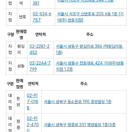
서울시 서초구 서초대로 344 1,3층
점
역
381
지
02-534-6
서울시 서초구 신반포로 205 6동 1층 [기
반포
점
787
아(주) 반포지점]
판매점
구분
연락처
주소
명
지
왕십
02-2281-2
서울시 성동구 왕십리로 386 (하왕십리동,
점
리
452
1층)
지
02-2244-7
서울시 성동구 천호대로 424 기아(주)성동
성동
점
799
지점 1,2층
판매
구분
연락처
주소
점명
대
02-91
돈
리
7-018
서울시 성북구 동소문로 190 중앙빌딩 1층
암
점
8
대
02-91
정
리
2-470
서울시 성북구 정릉로 251 명성빌딩 1층/5층
릉
점
0