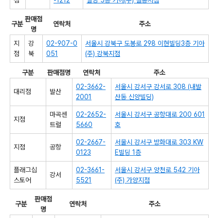
점
-1212
빌딩 5층 기아(주) 길동지점
판매점
구분
연락처
주소
명
지
강
02-907-0
서울시 강북구 도봉로 298 이현빌딩3층 기아
점
북
051
(주) 강북지점
구분
판매점명
연락처
주소
02-3662-
서울시 강서구 강서로 308 (내발
대리점
발산
2001
산동 신양빌딩)
마곡센
02-2652-
서울시 강서구 공항대로 200 601
지점
트럴
5660
호
02-2667-
서울시 강서구 방화대로 303 KW
지점
공항
0123
E빌딩 1층
플래그십
02-3661-
서울시 강서구 양천로 542 기아
강서
스토어
5521
(주) 가양지점
판매점
구분
연락처
주소
명