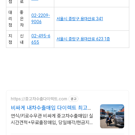
점
로
대
좋
02-2209-
리
은
서울시 중랑구 용마산로 341
9006
점
차
지
신
02-495-6
서울시 중랑구 용마산로 623 1층
점
내
655
https://중고차수출다이렉트.com
광고
비싸게 내차수출매입 다이렉트 최고가
경쟁입찰, 고객후기인증
연식/키로수무관 비싸게 중고차수출매입! 실
시간견적+무료출장매입, 당일매각/현금지급
키로수/연식높은 내차, 오래된 내차, 해외수