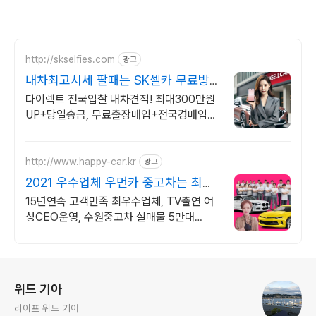
http://skselfies.com
광고
내차최고시세 팔때는 SK셀카 무료방
문견적, 전국경매입찰
다이렉트 전국입찰 내차견적! 최대300만원
UP+당일송금, 무료출장매입+전국경매입찰
전국딜러 경매입찰시스템, 내차 빠르고 비싸
게 팔기, 전국무료 출장방문, 당일입금
http://www.happy-car.kr
광고
2021 우수업체 우먼카 중고차는 최우
수모범업체에서!
15년연속 고객만족 최우수업체, TV출연 여
성CEO운영, 수원중고차 실매물 5만대
2009~2023년 우수 고객만족 업체 "네티즌
선정 최우수 홈페이지"
로그 정보
위드 기아
라이프 위드 기아