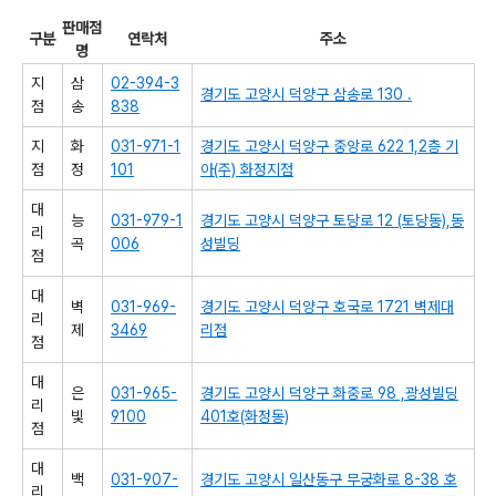
판매점
구분
연락처
주소
명
지
삼
02-394-3
경기도 고양시 덕양구 삼송로 130 .
점
송
838
지
화
031-971-1
경기도 고양시 덕양구 중앙로 622 1,2층 기
점
정
101
아(주) 화정지점
대
능
031-979-1
경기도 고양시 덕양구 토당로 12 (토당동),동
리
곡
006
성빌딩
점
대
벽
031-969-
경기도 고양시 덕양구 호국로 1721 벽제대
리
제
3469
리점
점
대
은
031-965-
경기도 고양시 덕양구 화중로 98 ,광성빌딩
리
빛
9100
401호(화정동)
점
대
백
031-907-
경기도 고양시 일산동구 무궁화로 8-38 호
리