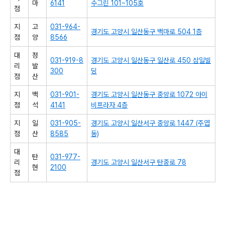
마
6141
수그린 101~105호
점
지
고
031-964-
경기도 고양시 일산동구 백마로 504 1층
점
양
8566
대
정
031-919-8
경기도 고양시 일산동구 일산로 450 삼일빌
리
발
300
딩
점
산
지
백
031-901-
경기도 고양시 일산동구 중앙로 1072 아이
점
석
4141
비프라자 4층
지
일
031-905-
경기도 고양시 일산서구 중앙로 1447 (주엽
점
산
8585
동)
대
탄
031-977-
리
경기도 고양시 일산서구 탄중로 78
현
2100
점